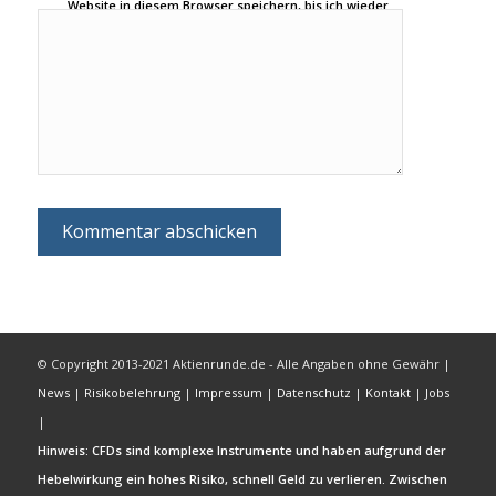
Website in diesem Browser speichern, bis ich wieder
kommentiere.
© Copyright 2013-2021 Aktienrunde.de - Alle Angaben ohne Gewähr |
News
|
Risikobelehrung
|
Impressum
|
Datenschutz
|
Kontakt
|
Jobs
|
Hinweis: CFDs sind komplexe Instrumente und haben aufgrund der
Hebelwirkung ein hohes Risiko, schnell Geld zu verlieren. Zwischen