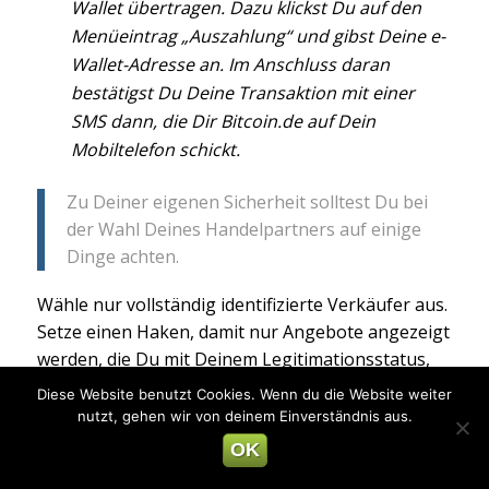
Wallet übertragen. Dazu klickst Du auf den
Menüeintrag „Auszahlung“ und gibst Deine e-
Wallet-Adresse an. Im Anschluss daran
bestätigst Du Deine Transaktion mit einer
SMS dann, die Dir Bitcoin.de auf Dein
Mobiltelefon schickt.
Zu Deiner eigenen Sicherheit solltest Du bei
der Wahl Deines Handelpartners auf einige
Dinge achten.
Wähle nur vollständig identifizierte Verkäufer aus.
Setze einen Haken, damit nur Angebote angezeigt
werden, die Du mit Deinem Legitimationsstatus,
Trustlevel und Banksitz bedienen kannst. Bei den
Diese Website benutzt Cookies. Wenn du die Website weiter
Angeboten siehst Du zum einen wie viele Bitcoin
nutzt, gehen wir von deinem Einverständnis aus.
der Händler insgesamt anbietet und zum anderen,
OK
welche Art von Mindeststückelung es gibt.