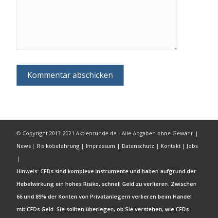
© Copyright 2013-2021 Aktienrunde.de - Alle Angaben ohne Gewähr |
News
|
Risikobelehrung
|
Impressum
|
Datenschutz
|
Kontakt
|
Jobs
|
Hinweis: CFDs sind komplexe Instrumente und haben aufgrund der
Hebelwirkung ein hohes Risiko, schnell Geld zu verlieren. Zwischen
66 und 89% der Konten von Privatanlegern verlieren beim Handel
mit CFDs Geld. Sie sollten überlegen, ob Sie verstehen, wie CFDs