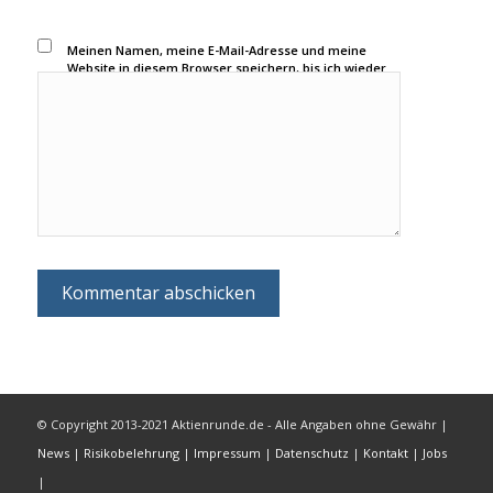
Meinen Namen, meine E-Mail-Adresse und meine
Website in diesem Browser speichern, bis ich wieder
kommentiere.
© Copyright 2013-2021 Aktienrunde.de - Alle Angaben ohne Gewähr |
News
|
Risikobelehrung
|
Impressum
|
Datenschutz
|
Kontakt
|
Jobs
|