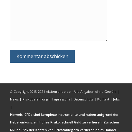
kommentiere.
© Copyright 2013-2021 Aktienrunde.de - Alle Angaben ohne Gewähr |
News
|
Risikobelehrung
|
Impressum
|
Datenschutz
|
Kontakt
|
Jobs
|
Hinweis: CFDs sind komplexe Instrumente und haben aufgrund der
Hebelwirkung ein hohes Risiko, schnell Geld zu verlieren. Zwischen
66 und 89% der Konten von Privatanlegern verlieren beim Handel