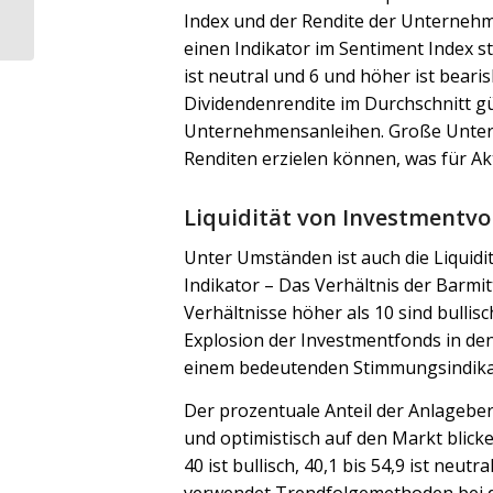
Index und der Rendite der Unternehm
einen Indikator im Sentiment Index ste
ist neutral und 6 und höher ist bearish
Dividendenrendite im Durchschnitt gün
Unternehmensanleihen. Große Unters
Renditen erzielen können, was für Akt
Liquidität von Investmentv
Unter Umständen ist auch die Liquid
Indikator – Das Verhältnis der Barm
Verhältnisse höher als 10 sind bullisch
Explosion der Investmentfonds in den 
einem bedeutenden Stimmungsindikat
Der prozentuale Anteil der Anlageber
und optimistisch auf den Markt blicke
40 ist bullisch, 40,1 bis 54,9 ist neut
verwendet Trendfolgemethoden bei de