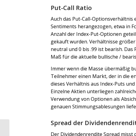
Put-Call Ratio
Auch das Put-Call-Optionsverhältnis 
Sentiments herangezogen, etwa in Fo
Anzahl der Index-Put-Optionen geteilt
gekauft wurden. Verhältnisse größer al
neutral und 0 bis .99 ist bearish. Das
Maß für die aktuelle bullische / bea
Immer wenn die Masse übermäßig bull
Teilnehmer einen Markt, der in die e
dieses Verhältnis aus Index-Puts und
Einzelne Aktien unterliegen zahlreich
Verwendung von Optionen als Absic
genauen Stimmungsablesungen liefe
Spread der Dividendenrendi
Der Dividendenrendite Spread misst d
Was verdient ein Börsenmakler?