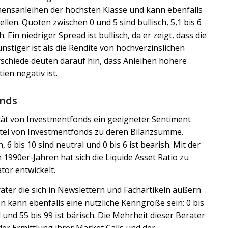
ensanleihen der höchsten Klasse und kann ebenfalls
llen. Quoten zwischen 0 und 5 sind bullisch, 5,1 bis 6
. Ein niedriger Spread ist bullisch, da er zeigt, dass die
stiger ist als die Rendite von hochverzinslichen
chiede deuten darauf hin, dass Anleihen höhere
ien negativ ist.
onds
ität von Investmentfonds ein geeigneter Sentiment
ittel von Investmentfonds zu deren Bilanzsumme.
, 6 bis 10 sind neutral und 0 bis 6 ist bearish. Mit der
1990er-Jahren hat sich die Liquide Asset Ratio zu
or entwickelt.
ater die sich in Newslettern und Fachartikeln äußern
n kann ebenfalls eine nützliche Kenngröße sein: 0 bis
ral und 55 bis 99 ist bärisch. Die Mehrheit dieser Berater
r Ermittlung ihrer Market Calls und der