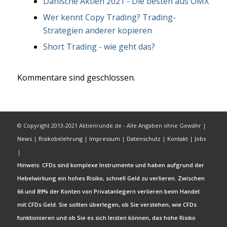
Dänische Aktien 2021 - Die besten aus OMX
Wer kennt Copy Trading? Trading-
Strategien anderer kopieren
Short Trading - wie geht das?
Kommentare sind geschlossen.
© Copyright 2013-2021 Aktienrunde.de - Alle Angaben ohne Gewähr |
News
|
Risikobelehrung
|
Impressum
|
Datenschutz
|
Kontakt
|
Jobs
|
Hinweis: CFDs sind komplexe Instrumente und haben aufgrund der
Hebelwirkung ein hohes Risiko, schnell Geld zu verlieren. Zwischen
66 und 89% der Konten von Privatanlegern verlieren beim Handel
mit CFDs Geld. Sie sollten überlegen, ob Sie verstehen, wie CFDs
funktionieren und ob Sie es sich leisten können, das hohe Risiko