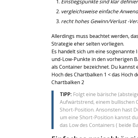
Einstiegspunkte sind klar definier
vergleichsweise einfache Anwen
recht hohes Gewinn/Verlust -Ver
Allerdings muss beachtet werden, da
Strategie eher selten vorliegen.
Es handelt sich um eine sogenannte I
und-Low-Punkte in den vorherigen Ba
als Container bezeichnet. Du kannst 
Hoch des Chartbalken 1 < das Hoch d
Chartbalken 2
TIPP:
Folgt eine bärische (absteig
Aufwärtstrend, einem bullischen 
Short-Position. Ansonsten hast Du
um eine Short-Position kannst du
das Low des Containers ( beide B