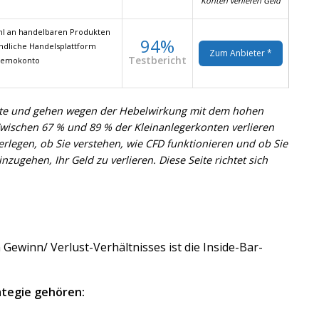
Konten verlieren Geld
l an handelbaren Produkten
94%
ndliche Handelsplattform
Zum Anbieter *
Testbericht
Demokonto
te und gehen wegen der Hebelwirkung mit dem hohen
. Zwischen 67 % und 89 % der Kleinanlegerkonten verlieren
erlegen, ob Sie verstehen, wie CFD funktionieren und ob Sie
nzugehen, Ihr Geld zu verlieren. Diese Seite richtet sich
ewinn/ Verlust-Verhältnisses ist die Inside-Bar-
ategie gehören: