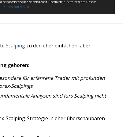
d selbstverständlich verschlüsselt übermittelt. Bitte beachte unsere
Datenschutzerklärung
.
nte
Scalping
zu den eher einfachen, aber
.
ing gehören:
sbesondere für erfahrene Trader mit profunden
orex-Scalpings
ndamentale Analysen sind fürs Scalping nicht
orex-Scalping-Strategie in eher überschaubaren