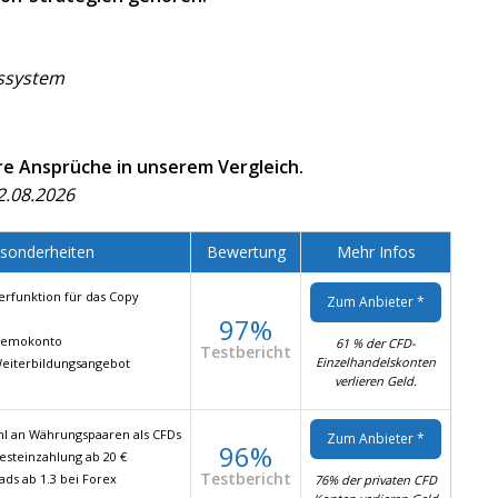
lssystem
hre Ansprüche in unserem Vergleich.
2.08.2026
sonderheiten
Bewertung
Mehr Infos
erfunktion für das Copy
Zum Anbieter *
97%
Demokonto
61 % der CFD-
Testbericht
Einzelhandelskonten
Weiterbildungsangebot
verlieren Geld.
l an Währungspaaren als CFDs
Zum Anbieter *
96%
steinzahlung ab 20 €
Testbericht
ads ab 1.3 bei Forex
76% der privaten CFD