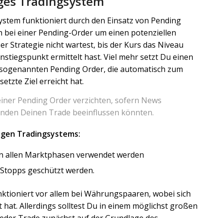
ges Tradingsystem
ystem funktioniert durch den Einsatz von Pending
ch bei einer Pending-Order um einen potenziellen
er Strategie nicht wartest, bis der Kurs das Niveau
instiegspunkt ermittelt hast. Viel mehr setzt Du einen
r sogenannten Pending Order, die automatisch zum
tzte Ziel erreicht hat.
 einer Pending Order verzichten, sofern News
änden Deinen Trade beeinflussen könnten.
igen Tradingsystems:
 in allen Marktphasen verwendet werden
-Stopps geschützt werden.
nktioniert vor allem bei Währungspaaren, wobei sich
hat. Allerdings solltest Du in einem möglichst großen
jeder Trade zunächst auf der Grundlage des