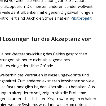
n ist vor allem die Entscheidung von El Salvador,
u akzeptieren. Die meisten anderen Länder weltweit
 da viele Zentralbanken mit eigenen Digitalwährungen
ntrolliert sind. Auch die Schweiz hat ein
Pilotprojekt
 Lösungen für die Akzeptanz von
 einer
Weiterentwicklung des Geldes
gesprochen.
rungen bis heute nicht als allgemeines
bt es einige deutliche Gründe.
 weiterhin das Vertrauen in diese ungewohnte und
ngsmittel. Zum anderen existieren inzwischen so viele
s fast unmöglich ist, den Überblick zu behalten. Aus
ungen akzeptieren soll, zeigen sich die Probleme
ngen in unterschiedlichsten Kryptowährungen erhalten
inige wenige Systeme, was dann wiederum potenzielle